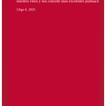
nuestros vinos y nos concede unas excelentes puntuaciones.

Ago 6, 2025
Los 7 vinos catados por la revista ‘The Wine
Advocate’, del prestigioso crítico Robert Parker, están
por encima de 91 puntos.