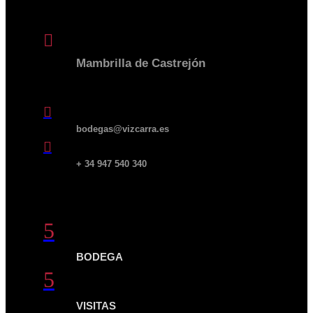
BODEGA

Mambrilla de Castrejón
09317 BURGOS | ESPAÑA

bodegas@vizcarra.es

+ 34 947 540 340
QUICK LINKS
5
BODEGA
5
VISITAS