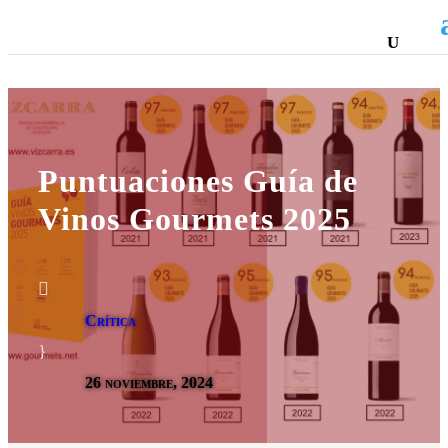
Puntuaciones Guía de
Vinos Gourmets 2025

Crítica
}
26 noviembre, 2024