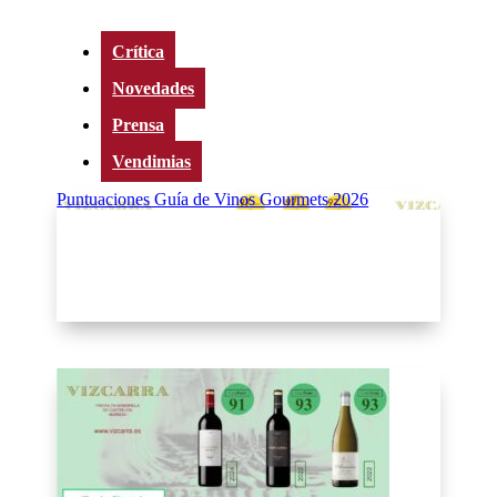
Crítica
Novedades
Prensa
Vendimias
Puntuaciones Guía de Vinos Gourmets 2026
Puntuaciones Guía de Vinos Gourmets 2026
Puntuaciones Guía de Vinos Gourmets 2026
La Guía Gourmets 2026 de los mejores Vinos de
España califica con 97 puntos 3 de nuestros vinos.