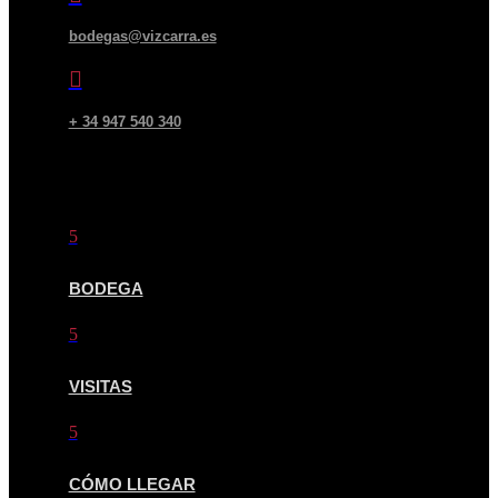
bodegas@vizcarra.es

+ 34 947 540 340
QUICK LINKS
5
BODEGA
5
VISITAS
5
CÓMO LLEGAR