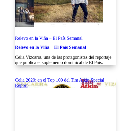
Relevo en la Viña – El País Semanal
Relevo en la Viña – El País Semanal
Celia Vizcarra, una de las protagonistas del reportaje
que publica el suplemento dominical de El Pais.
Celia 2020: en el Top 100 del Tim Atkin Special
Report
Celia 2020: en el Top 100 del Tim Atkin Special
Report
Celia 2020: en el Top 100 del Tim Atkin Special
Report
Tim Atkin incluye nuestro Celia 2020 entre los 100
mejores vinos dentro de su Informe Especial Ribera
del Duero 2023.