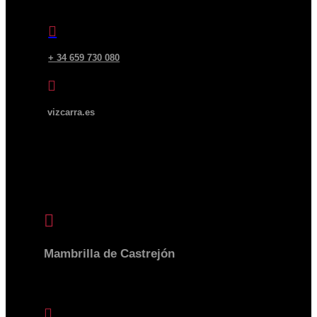

+ 34 659 730 080

vizcarra.es
BODEGA

Mambrilla de Castrejón
09317 BURGOS | ESPAÑA
